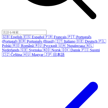
🇬🇧
English
🇪🇸
Español
🇫🇷
Français
🇵🇹
Português
(Portugal)
🇧🇷
Português (Brasil)
🇮🇹
Italiano
🇩🇪
Deutsch
🇵🇱
Polski
🇷🇴
Română
🇷🇺
Русский
🇺🇦
Українська
🇳🇱
Nederlands
🇸🇪
Svenska
🇳🇴
Norsk
🇩🇰
Dansk
🇫🇮
Suomi
🇨🇿
Čeština
🇭🇺
Magyar
🇯🇵
日本語