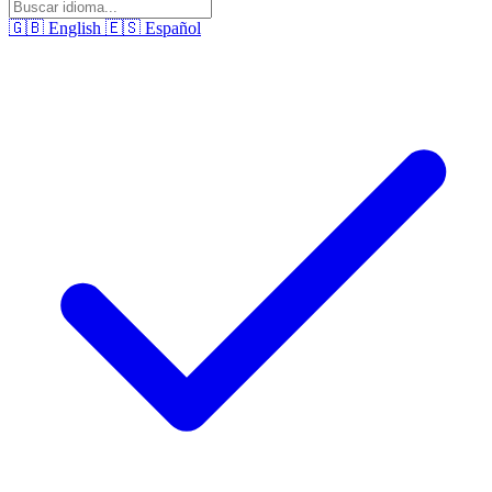
🇬🇧
English
🇪🇸
Español