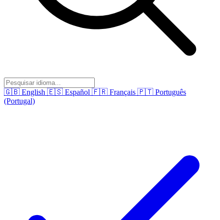
🇬🇧
English
🇪🇸
Español
🇫🇷
Français
🇵🇹
Português
(Portugal)