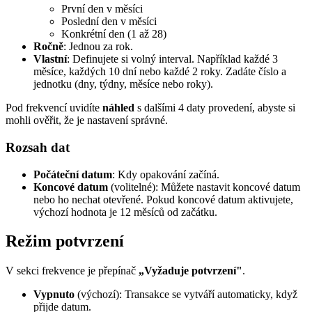
První den v měsíci
Poslední den v měsíci
Konkrétní den (1 až 28)
Ročně
: Jednou za rok.
Vlastní
: Definujete si volný interval. Například každé 3
měsíce, každých 10 dní nebo každé 2 roky. Zadáte číslo a
jednotku (dny, týdny, měsíce nebo roky).
Pod frekvencí uvidíte
náhled
s dalšími 4 daty provedení, abyste si
mohli ověřit, že je nastavení správné.
Rozsah dat
Počáteční datum
: Kdy opakování začíná.
Koncové datum
(volitelné): Můžete nastavit koncové datum
nebo ho nechat otevřené. Pokud koncové datum aktivujete,
výchozí hodnota je 12 měsíců od začátku.
Režim potvrzení
V sekci frekvence je přepínač
„Vyžaduje potvrzení"
.
Vypnuto
(výchozí): Transakce se vytváří automaticky, když
přijde datum.