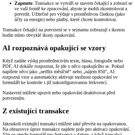
Zapnuto
: Transakce se vytváří se stavem čekající a zobrazí se
ve vaší frontě ke zpracování, abyste je mohli zkontrolovat a
potvrdit. Užitečné pro výdaje s proměnlivou částkou (jako
účty za energie) nebo platby, které chcete kontrolovat.
Transakce čekající na potvrzení se v seznamu zobrazují s ikonou
hodin místo obvyklé ikony opakování.
AI rozpoznává opakující se vzory
Když zadáte výdaj prostřednictvím textu, hlasu, fotografie nebo
PDF, AI dokáže rozpoznat, že jde o něco opakujícího se. Pokud
napíšete něco jako „netflix měsíčně" nebo „nájem 850", AI
rozpozná vzor a automaticky aktivuje možnost opakování ve
formuláři ke kontrole s již nakonfigurovanou frekvencí.
Nastavení můžete upravit nebo opakování deaktivovat před
potvrzením.
Z existující transakce
Jakoukoli existující transakci můžete také převést na opakovanou.
Na obrazovce úprav transakce najdete pole pro aktivaci opakování.
Tím se otevře formulář pro frekvenci a datum, a když transakci