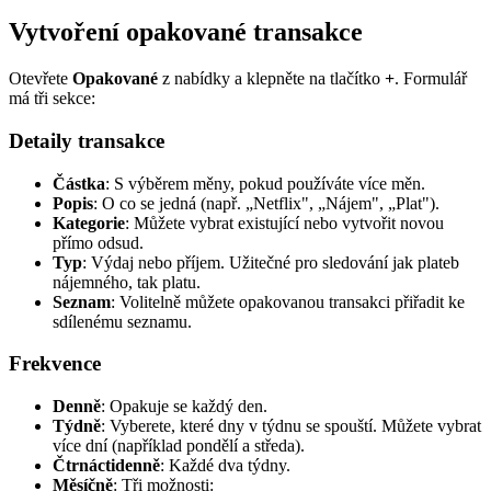
Vytvoření opakované transakce
Otevřete
Opakované
z nabídky a klepněte na tlačítko
+
. Formulář
má tři sekce:
Detaily transakce
Částka
: S výběrem měny, pokud používáte více měn.
Popis
: O co se jedná (např. „Netflix", „Nájem", „Plat").
Kategorie
: Můžete vybrat existující nebo vytvořit novou
přímo odsud.
Typ
: Výdaj nebo příjem. Užitečné pro sledování jak plateb
nájemného, tak platu.
Seznam
: Volitelně můžete opakovanou transakci přiřadit ke
sdílenému seznamu.
Frekvence
Denně
: Opakuje se každý den.
Týdně
: Vyberete, které dny v týdnu se spouští. Můžete vybrat
více dní (například pondělí a středa).
Čtrnáctidenně
: Každé dva týdny.
Měsíčně
: Tři možnosti: