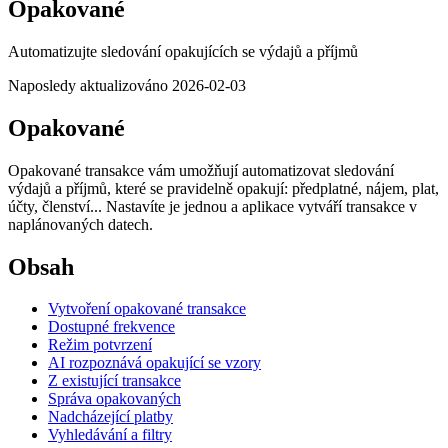
Opakované
Automatizujte sledování opakujících se výdajů a příjmů
Naposledy aktualizováno 2026-02-03
Opakované
Opakované transakce vám umožňují automatizovat sledování
výdajů a příjmů, které se pravidelně opakují: předplatné, nájem, plat,
účty, členství... Nastavíte je jednou a aplikace vytváří transakce v
naplánovaných datech.
Obsah
Vytvoření opakované transakce
Dostupné frekvence
Režim potvrzení
AI rozpoznává opakující se vzory
Z existující transakce
Správa opakovaných
Nadcházející platby
Vyhledávání a filtry