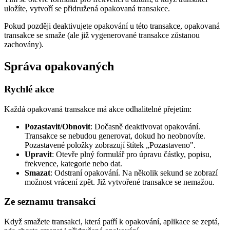
uložíte, vytvoří se přidružená opakovaná transakce.
Pokud později deaktivujete opakování u této transakce, opakovaná
transakce se smaže (ale již vygenerované transakce zůstanou
zachovány).
Správa opakovaných
Rychlé akce
Každá opakovaná transakce má akce odhalitelné přejetím:
Pozastavit/Obnovit
: Dočasně deaktivovat opakování.
Transakce se nebudou generovat, dokud ho neobnovíte.
Pozastavené položky zobrazují štítek „Pozastaveno".
Upravit
: Otevře plný formulář pro úpravu částky, popisu,
frekvence, kategorie nebo dat.
Smazat
: Odstraní opakování. Na několik sekund se zobrazí
možnost vrácení zpět. Již vytvořené transakce se nemažou.
Ze seznamu transakcí
Když smažete transakci, která patří k opakování, aplikace se zeptá,