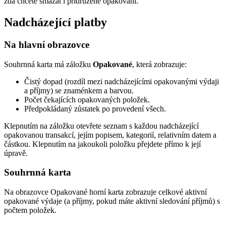
zda chcete smazat i přidružené opakování.
Nadcházející platby
Na hlavní obrazovce
Souhrnná karta má záložku
Opakované
, která zobrazuje:
Čistý dopad (rozdíl mezi nadcházejícími opakovanými výdaji
a příjmy) se znaménkem a barvou.
Počet čekajících opakovaných položek.
Předpokládaný zůstatek po provedení všech.
Klepnutím na záložku otevřete seznam s každou nadcházející
opakovanou transakcí, jejím popisem, kategorií, relativním datem a
částkou. Klepnutím na jakoukoli položku přejdete přímo k její
úpravě.
Souhrnná karta
Na obrazovce Opakované horní karta zobrazuje celkové aktivní
opakované výdaje (a příjmy, pokud máte aktivní sledování příjmů) s
počtem položek.