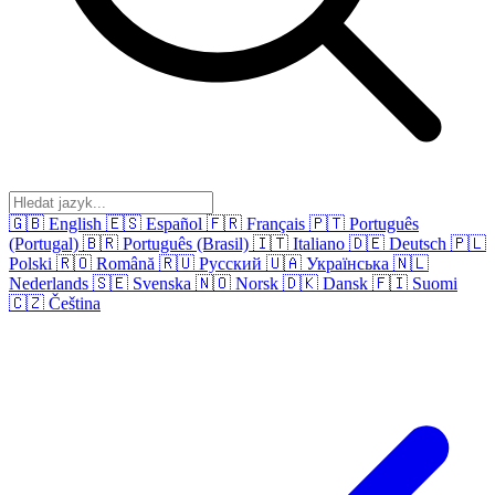
🇬🇧
English
🇪🇸
Español
🇫🇷
Français
🇵🇹
Português
(Portugal)
🇧🇷
Português (Brasil)
🇮🇹
Italiano
🇩🇪
Deutsch
🇵🇱
Polski
🇷🇴
Română
🇷🇺
Русский
🇺🇦
Українська
🇳🇱
Nederlands
🇸🇪
Svenska
🇳🇴
Norsk
🇩🇰
Dansk
🇫🇮
Suomi
🇨🇿
Čeština