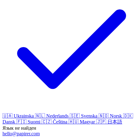
🇺🇦
Ukrainska
🇳🇱
Nederlands
🇸🇪
Svenska
🇳🇴
Norsk
🇩🇰
Dansk
🇫🇮
Suomi
🇨🇿
Čeština
🇭🇺
Magyar
🇯🇵
日本語
Язык не найден
hello@papirer.com