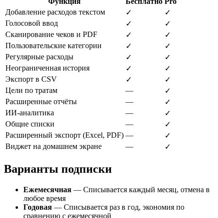
Функция
Бесплатно
Pro
Добавление расходов текстом
✓
✓
Голосовой ввод
✓
✓
Сканирование чеков и PDF
✓
✓
Пользовательские категории
✓
✓
Регулярные расходы
✓
✓
Неограниченная история
✓
✓
Экспорт в CSV
✓
✓
Цели по тратам
—
✓
Расширенные отчёты
—
✓
ИИ-аналитика
—
✓
Общие списки
—
✓
Расширенный экспорт (Excel, PDF)
—
✓
Виджет на домашнем экране
—
✓
Варианты подписки
Ежемесячная
— Списывается каждый месяц, отмена в
любое время
Годовая
— Списывается раз в год, экономия по
сравнению с ежемесячной