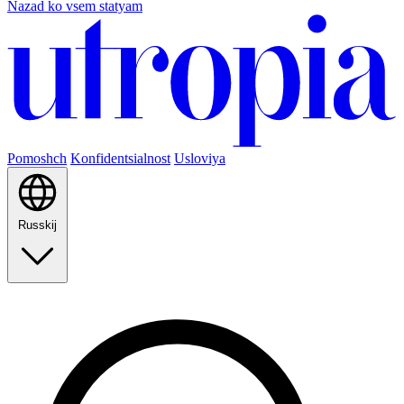
Nazad ko vsem statyam
Pomoshch
Konfidentsialnost
Usloviya
Russkij