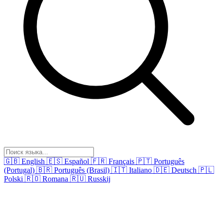
🇬🇧
English
🇪🇸
Español
🇫🇷
Français
🇵🇹
Português
(Portugal)
🇧🇷
Português (Brasil)
🇮🇹
Italiano
🇩🇪
Deutsch
🇵🇱
Polski
🇷🇴
Romana
🇷🇺
Russkij